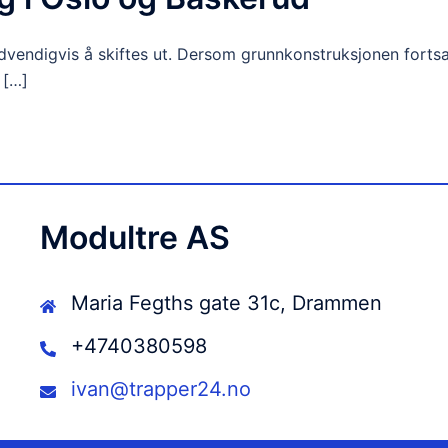
ødvendigvis å skiftes ut. Dersom grunnkonstruksjonen fortsa
 […]
Modultre AS
Maria Fegths gate 31c, Drammen
+4740380598
ivan@trapper24.no