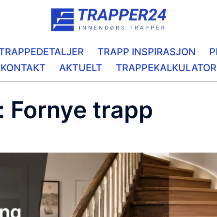
TRAPPEDETALJER
TRAPP INSPIRASJON
P
KONTAKT
AKTUELT
TRAPPEKALKULATOR
:
Fornye trapp